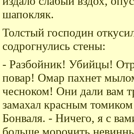
издало слабый вздох, опус
шапокляк.
Толстый господин откусил 
содрогнулись стены:
- Разбойник! Убийцы! Отра
повар! Омар пахнет мылом
чесноком! Они дали вам т
замахал красным томиком
Бонваля. - Ничего, я с ва
больше морочить невинны