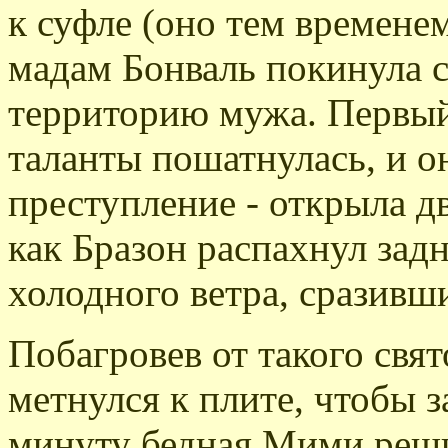
к суфле (оно тем времене
мадам Бонваль покинула св
территорию мужа. Первый 
таланты пошатнулась, и 
преступление - открыла д
как Бразон распахнул зад
холодного ветра, сразивш
Побагровев от такого свят
метнулся к плите, чтобы з
минуту бедная Мими реши